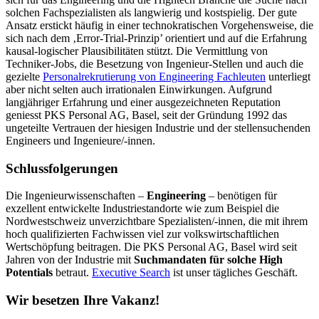
solchen Fachspezialisten als langwierig und kostspielig. Der gute
Ansatz erstickt häufig in einer technokratischen Vorgehensweise, die
sich nach dem ‚Error-Trial-Prinzip’ orientiert und auf die Erfahrung
kausal-logischer Plausibilitäten stützt. Die Vermittlung von
Techniker-Jobs, die Besetzung von Ingenieur-Stellen und auch die
gezielte
Personalrekrutierung von Engineering Fachleuten
unterliegt
aber nicht selten auch irrationalen Einwirkungen. Aufgrund
langjähriger Erfahrung und einer ausgezeichneten Reputation
geniesst PKS Personal AG, Basel, seit der Gründung 1992 das
ungeteilte Vertrauen der hiesigen Industrie und der stellensuchenden
Engineers und Ingenieure/-innen.
Schlussfolgerungen
Die Ingenieurwissenschaften –
Engineering
– benötigen für
exzellent entwickelte Industriestandorte wie zum Beispiel die
Nordwestschweiz unverzichtbare Spezialisten/-innen, die mit ihrem
hoch qualifizierten Fachwissen viel zur volkswirtschaftlichen
Wertschöpfung beitragen. Die PKS Personal AG, Basel wird seit
Jahren von der Industrie mit
Suchmandaten für solche High
Potentials
betraut.
Executive Search
ist unser tägliches Geschäft.
Wir besetzen Ihre Vakanz!