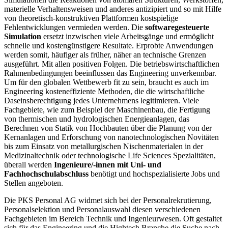
materielle Verhaltensweisen und anderes antizipiert und so mit Hilfe
von theoretisch-konstruktiven Plattformen kostspielige
Fehlentwicklungen vermieden werden. Die
softwaregesteuerte
Simulation
ersetzt inzwischen viele Arbeitsgänge und ermöglicht
schnelle und kostengünstigere Resultate. Erprobte Anwendungen
werden somit, häufiger als früher, näher an technische Grenzen
ausgeführt. Mit allen positiven Folgen. Die betriebswirtschaftlichen
Rahmenbedingungen beeinflussen das Engineering unverkennbar.
Um für den globalen Wettbewerb fit zu sein, braucht es auch im
Engineering kosteneffiziente Methoden, die die wirtschaftliche
Daseinsberechtigung jedes Unternehmens legitimieren. Viele
Fachgebiete, wie zum Beispiel der Maschinenbau, die Fertigung
von thermischen und hydrologischen Energieanlagen, das
Berechnen von Statik von Hochbauten über die Planung von der
Kernanlagen und Erforschung von nanotechnologischen Novitäten
bis zum Einsatz von metallurgischen Nischenmaterialen in der
Medizinaltechnik oder technologische Life Sciences Spezialitäten,
überall werden
Ingenieure/-innen mit Uni- und
Fachhochschulabschluss
benötigt und hochspezialisierte Jobs und
Stellen angeboten.
Die PKS Personal AG widmet sich bei der Personalrekrutierung,
Personalselektion und Personalauswahl diesen verschiedenen
Fachgebieten im Bereich Technik und Ingenieurwesen. Oft gestaltet
sich für das Engineering und die Hightech Branche die Suche nach